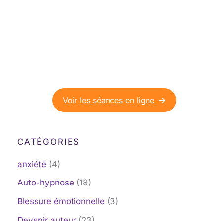
Séances d'hypnose en ligne
Découvrez la puissance de nos séances
d'hypnose à faire depuis le confort de votre
maison.
Voir les séances en ligne
CATÉGORIES
anxiété
(4)
Auto-hypnose
(18)
Blessure émotionnelle
(3)
Devenir auteur
(23)