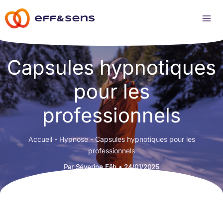
Aller
au
contenu
Capsules hypnotiques
pour les
professionnels
Accueil
-
Hypnose
-
Capsules hypnotiques pour les
professionnels
Par
Séverine Fäh
•
24/01/2025