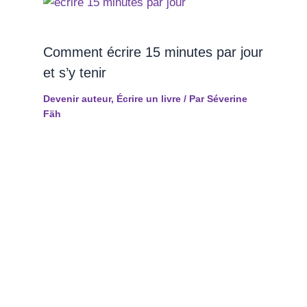
Comment écrire 15 minutes par jour
et s’y tenir
Devenir auteur
,
Écrire un livre
/ Par
Séverine
Fäh
Séances d'hypnose en ligne
Découvrez la puissance de nos séances d'hypnose
à faire depuis le confort de votre maison.