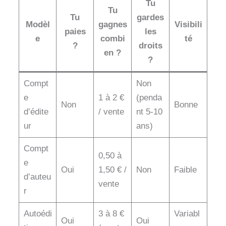
Tu
Tu
Tu
gardes
Modèl
gagnes
Visibili
paies
les
e
combi
té
?
droits
en ?
?
Compt
Non
e
1 à 2 €
(penda
Non
Bonne
d’édite
/ vente
nt 5-10
ur
ans)
Compt
0,50 à
e
Oui
1,50 € /
Non
Faible
d’auteu
vente
r
Autoédi
3 à 8 €
Variabl
Oui
Oui