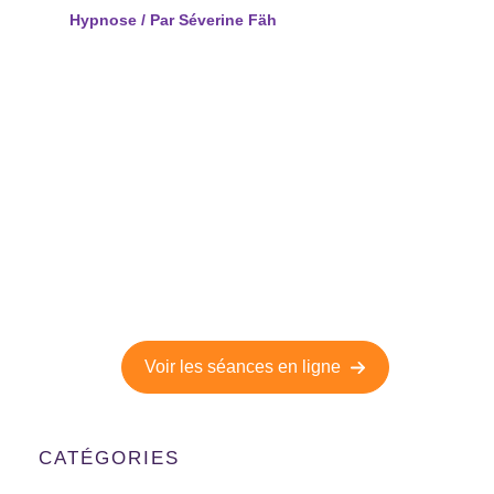
Hypnose
/ Par
Séverine Fäh
Séances d'hypnose en ligne
Découvrez la puissance de nos séances d'hypnose
à faire depuis le confort de votre maison.
Voir les séances en ligne
CATÉGORIES