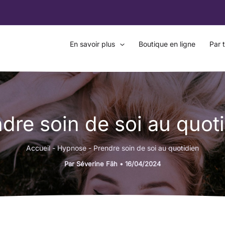
En savoir plus
Boutique en ligne
Par 
dre soin de soi au quot
Accueil
-
Hypnose
-
Prendre soin de soi au quotidien
Par
Séverine Fäh
•
16/04/2024