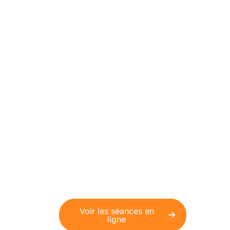
Séances
d'hypnose en ligne
Découvrez la puissance de nos
séances d'hypnose à faire
depuis le confort de votre
maison.
Voir les séances en
ligne