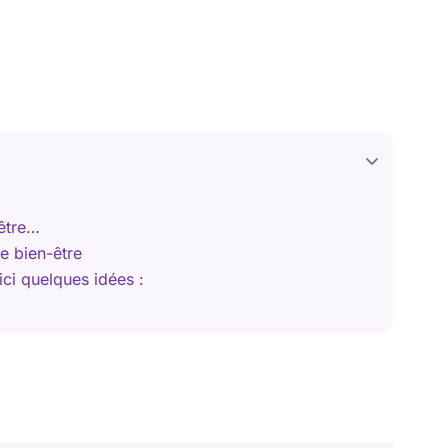
être…
re bien-être
ci quelques idées :