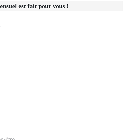
suel est fait pour vous !
…
en-être