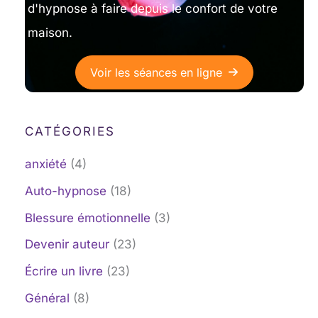
d'hypnose à faire depuis le confort de votre
maison.
Voir les séances en ligne
CATÉGORIES
anxiété
(4)
Auto-hypnose
(18)
Blessure émotionnelle
(3)
Devenir auteur
(23)
Écrire un livre
(23)
Général
(8)