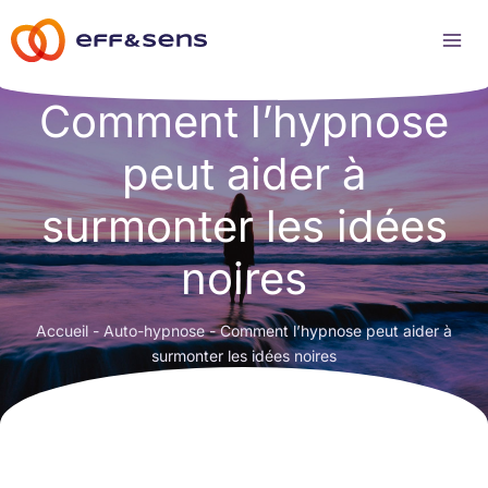
Aller
au
contenu
Comment l’hypnose
peut aider à
surmonter les idées
noires
Accueil
-
Auto-hypnose
-
Comment l’hypnose peut aider à
surmonter les idées noires
Par
Séverine Fäh
•
15/07/2025