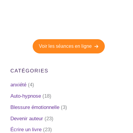
Séances d'hypnose en ligne
Découvrez la puissance de nos séances d'hypnose
à faire depuis le confort de votre maison.
Voir les séances en ligne
CATÉGORIES
anxiété
(4)
Auto-hypnose
(18)
Blessure émotionnelle
(3)
Devenir auteur
(23)
Écrire un livre
(23)