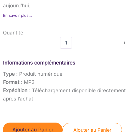
aujourd’hui..
n
En savoir plus…
t
e
Quantité
n
a
n
Informations complémentaires
t
Type
: Produit numérique
Format
: MP3
Expédition
: Téléchargement disponible directement
après l’achat
Ajouter au Panier
Ajouter au Panier