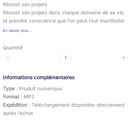
a
Réussir ses projets
i
Réussir ses projets dans chaque domaine de sa vie
et prendre conscience que l’on peut tout manifester
n
En savoir plus…
t
e
Quantité
n
a
n
Informations complémentaires
t
Type
: Produit numérique
Format
: MP3
Expédition
: Téléchargement disponible directement
après l’achat