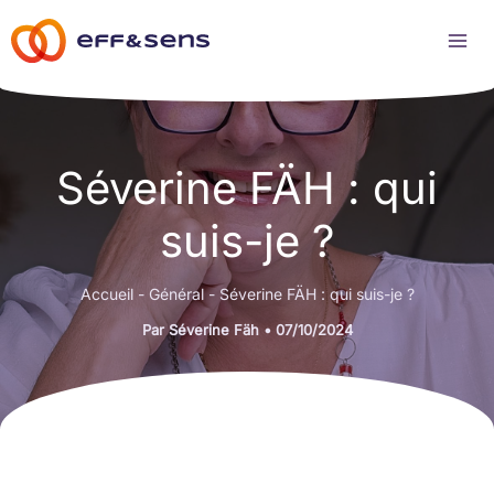
Aller
au
contenu
Séverine FÄH : qui
suis-je ?
Accueil
-
Général
-
Séverine FÄH : qui suis-je ?
Par
Séverine Fäh
•
07/10/2024