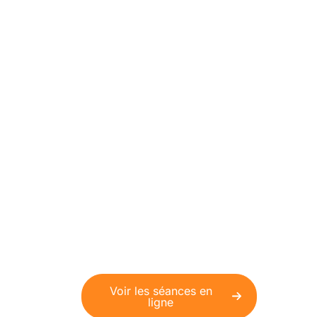
Séances
d'hypnose en ligne
Découvrez la puissance de nos
séances d'hypnose à faire
depuis le confort de votre
maison.
Voir les séances en
ligne