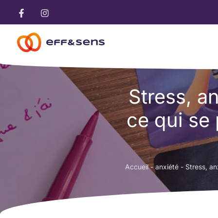
Aller
au
contenu
Stress, a
ce qui se
Accueil
-
anxiété
-
Stress, an