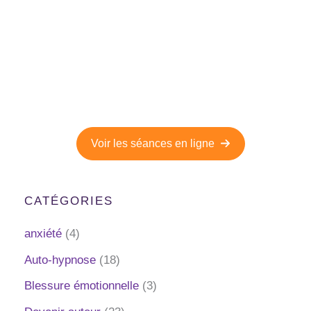
Séances d'hypnose en ligne
Découvrez la puissance de nos séances d'hypnose
à faire depuis le confort de votre maison.
Voir les séances en ligne
CATÉGORIES
anxiété
(4)
Auto-hypnose
(18)
Blessure émotionnelle
(3)