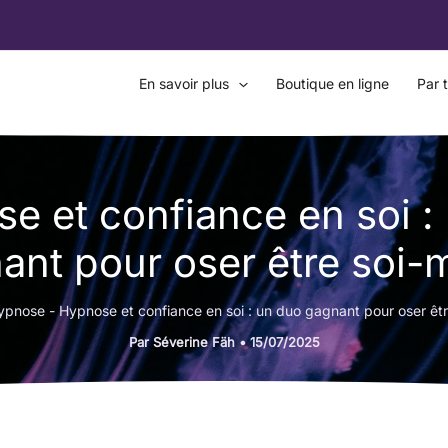
En savoir plus
Boutique en ligne
Par 
e et confiance en soi :
ant pour oser être soi
ypnose
-
Hypnose et confiance en soi : un duo gagnant pour oser ê
Par
Séverine Fäh
•
15/07/2025