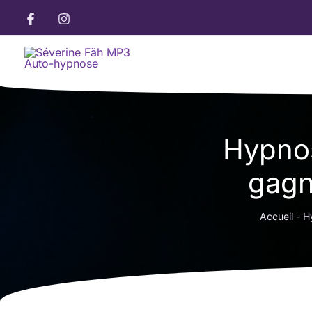
Aller
au
contenu
Hypnos
gagn
Accueil
-
H