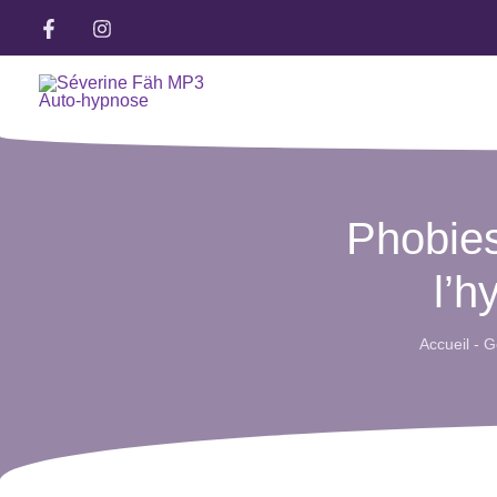
Aller
au
contenu
Phobies
l’h
Accueil
-
G