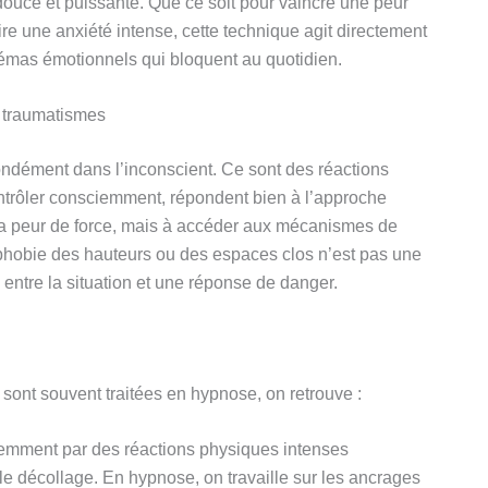
douce et puissante. Que ce soit pour vaincre une peur
ire une anxiété intense, cette technique agit directement
hémas émotionnels qui bloquent au quotidien.
t traumatismes
ondément dans l’inconscient. Ce sont des réactions
ontrôler consciemment, répondent bien à l’approche
la peur de force, mais à accéder aux mécanismes de
phobie des hauteurs ou des espaces clos n’est pas une
 entre la situation et une réponse de danger.
sont souvent traitées en hypnose, on retrouve :
uemment par des réactions physiques intenses
 le décollage. En hypnose, on travaille sur les ancrages