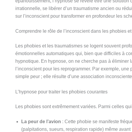
épanouissement, l’hypnose se révèle être une solution 
irrationnelle, se libérer d’un traumatisme ancien ou rédu
sur l’inconscient pour transformer en profondeur les sc
Comprendre le rôle de l’inconscient dans les phobies e
Les phobies et les traumatismes se logent souvent prof
émotionnelles automatiques qui, bien que difficiles à c
hypnotique. En hypnose, on ne cherche pas à éliminer 
l’inconscient pour les reprogrammer. Par exemple, une 
simple peur ; elle résulte d’une association inconsciente
L’hypnose pour traiter les phobies courantes
Les phobies sont extrêmement variées. Parmi celles qui 
La peur de l’avion
: Cette phobie se manifeste fréq
(palpitations, sueurs, respiration rapide) même avant