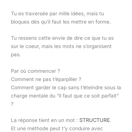
Les bénéfices réels (au-delà du livre)
Ferme les yeux.Visualise ton livre
Tu es traversée par mille idées, mais tu
terminé, dans tes mains, sur une table,
bloques dès qu’il faut les mettre en forme.
dans une librairie.
Témoignage d’une auteure guidée par la
Tu ressens cette envie de dire ce que tu as
méthode Flocon
sur le coeur, mais les mots ne s’organisent
Et maintenant, qu’est-ce que tu fais de
pas.
tout ça, de cette méthode flocons ?
Par où commencer ?
Comment ne pas t’éparpiller ?
Comment garder le cap sans t’éteindre sous la
charge mentale du “il faut que ce soit parfait”
?
La réponse tient en un mot :
STRUCTURE
.
Et une méthode peut t’y conduire avec