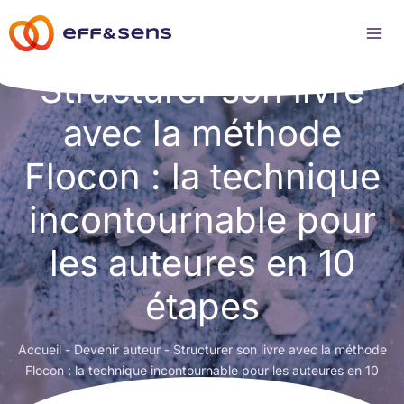
Aller
au
contenu
Structurer son livre
avec la méthode
Flocon : la technique
incontournable pour
les auteures en 10
étapes
Accueil
-
Devenir auteur
-
Structurer son livre avec la méthode
Flocon : la technique incontournable pour les auteures en 10
étapes